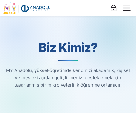
Skip to navigation
Skip to login form
Ana içeriğe git
Skip to accessibility options
Skip to footer
Skip accessibility options
M
Giriş yap
Hakkımızda
Tamamlama Gereklilikleri
.
Hakkımızda
Ana sayfa
Site sayfaları
Biz Kimiz?
Hakkımızda
MY Anadolu, yükseköğretimde kendinizi akademik, kişisel
ve mesleki açıdan geliştirmenizi desteklemek için
tasarlanmış bir mikro yeterlilik öğrenme ortamıdır.