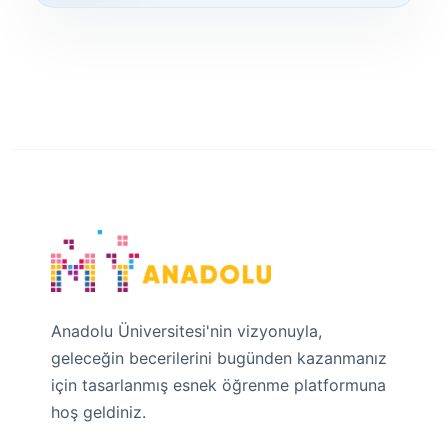
En son değiştirme: Çarşamba, 22 Temmuz 2026, 11:24 PM
nraki
Site duyuruları
Anadolu Üniversitesi'nin vizyonuyla,
geleceğin becerilerini bugünden kazanmanız
için tasarlanmış esnek öğrenme platformuna
hoş geldiniz.